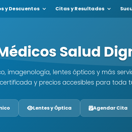
os y Descuentos
Citas y Resultados
Sucu
 Médicos Salud Dig
ico, imagenología, lentes ópticos y más serv
certificada y precios accesibles para toda t
nico
Lentes y Óptica
Agendar Cita