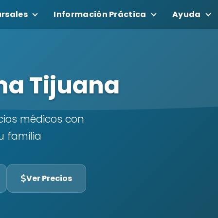
rsales
Información Práctica
Ayuda
na Tijuana
icios médicos con
u familia
Ver Precios